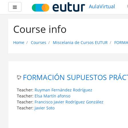
AulaVirtual
Side panel
Skip
to
Course info
main
content
Home
Courses
Miscelania de Cursos EUTUR
FORMA
FORMACIÓN SUPUESTOS PRÁCT
Teacher:
Ruyman Fernández Rodríguez
Teacher:
Elsa Martín afonso
Teacher:
Francisco Javier Rodríguez González
Teacher:
Javier Soto