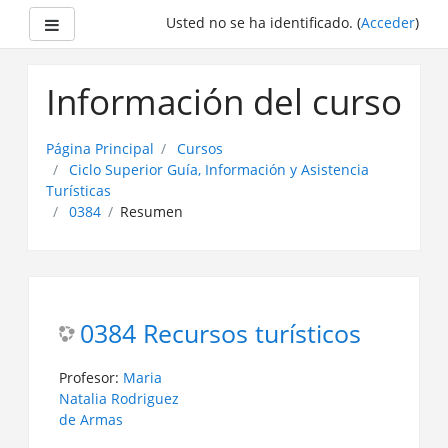
Panel lateral
Usted no se ha identificado. (
Acceder
)
Saltar
a
Información del curso
contenido
principal
Página Principal
Cursos
Ciclo Superior Guía, Información y Asistencia
Turísticas
0384
Resumen
0384 Recursos turísticos
Profesor:
Maria
Natalia Rodriguez
de Armas