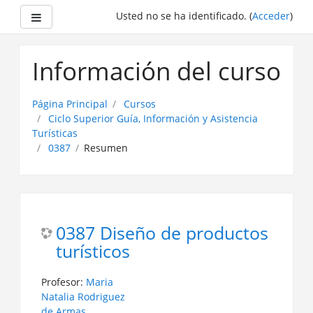
Panel lateral
Usted no se ha identificado. (
Acceder
)
Saltar
a
Información del curso
contenido
principal
Página Principal
Cursos
Ciclo Superior Guía, Información y Asistencia
Turísticas
0387
Resumen
0387 Diseño de productos
turísticos
Profesor:
Maria
Natalia Rodriguez
de Armas