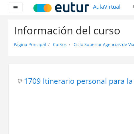
AulaVirtual
Panel lateral
Saltar
a
Información del curso
contenido
principal
Página Principal
Cursos
Ciclo Superior Agencias de Vi
1709 Itinerario personal para la