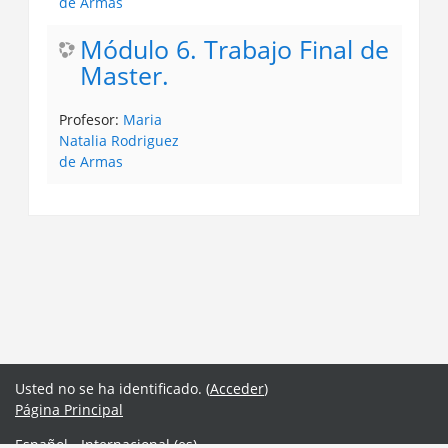
de Armas
Módulo 6. Trabajo Final de
Master.
Profesor:
Maria
Natalia Rodriguez
de Armas
Usted no se ha identificado. (
Acceder
)
Página Principal
Español - Internacional ‎(es)‎