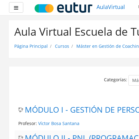
AulaVirtual
Panel lateral
Saltar
a
Aula Virtual Escuela de 
contenido
principal
Página Principal
Cursos
Máster en Gestión de Coachin
Categorías:
MÓDULO I - GESTIÓN DE PERSO
Profesor:
Víctor Bosa Santana
MÓDULO II - PNL (PROGRAMAC