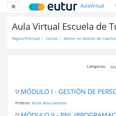
AulaVirtual
Panel lateral
Saltar
a
Aula Virtual Escuela de 
contenido
principal
Página Principal
Cursos
Máster en Gestión de Coachin
Categorías:
MÓDULO I - GESTIÓN DE PERSO
Profesor:
Víctor Bosa Santana
MÓDULO II - PNL (PROGRAMAC